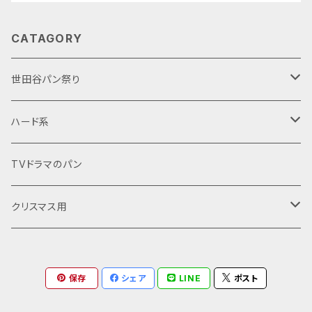
CATAGORY
世田谷パン祭り
クリスマス用
ハード系
シュトーレン
バゲット
バゲット
TVドラマのパン
クグロフ
菓子パン
ライ麦系
クリスマス用
パネトーネ
コロネ
コンテスト用
全粒粉
シュトーレン
保存
シェア
LINE
ポスト
食パン系
コロネ
デニッシュ
クグロフ