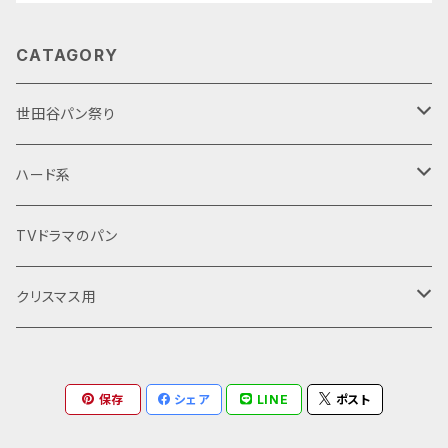
CATAGORY
世田谷パン祭り
クリスマス用
ハード系
シュトーレン
バゲット
バゲット
TVドラマのパン
クグロフ
菓子パン
ライ麦系
クリスマス用
パネトーネ
コロネ
コンテスト用
全粒粉
シュトーレン
保存
シェア
LINE
ポスト
食パン系
コロネ
デニッシュ
クグロフ