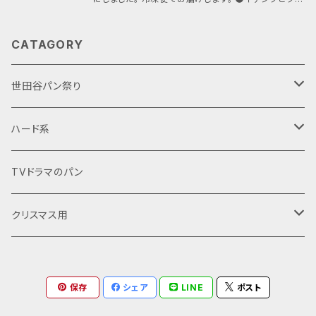
ームチーズのミニバゲット 20㎝ 1個（上左） フラン
ス産の小麦を使ったバゲットなので生地が美味しいで
CATAGORY
す。 中にはトルコ産セミドライ無花果とクリームチーズ
が入っています。 バゲットを焼くなら世界最高峰のフラ
ンス製オーブンを使って焼きました。 ●イチジクとクル
世田谷パン祭り
ミのライ麦パン 11cm １個（上中） ドイツ産自家製
天然酵母で作る『クルミとイチジクのライ麦パン』は、日
クリスマス用
ハード系
を追う毎に生地が熟成し上手さが増します。食べごろ
は焼き上がりから2～3日後程度。 自家製ライ麦の天然
酵母は、噛めば噛むほど味わい深い美味しいパンです。
シュトーレン
バゲット
バゲット
TVドラマのパン
無花果（イチジク）とクルミがごろっと入っていて食べ
ごたえも十分です。 焼き立ては香ばしく焼けたライ麦パ
クグロフ
菓子パン
ライ麦系
クリスマス用
ンの香りが楽しめます。 ●紅玉リンゴのリンゴパン 2
2cm 1個（上右） ＜世田谷パン祭り限定パン＞ 反斤
パネトーネ
サイズのミニ食パン型で見た目も可愛いです。 季節の
コロネ
コンテスト用
全粒粉
シュトーレン
紅玉林檎を甘くコンポートにし、生クリーム入りのフワ
フワの生地で巻き込みました。 パンの上にかけた甘い
保存
シェア
LINE
ポスト
食パン系
コロネ
デニッシュ
クグロフ
アイシングと酸味のきいた林檎のコントラストで美味さ