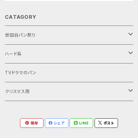
CATAGORY
世田谷パン祭り
クリスマス用
ハード系
シュトーレン
バゲット
バゲット
TVドラマのパン
クグロフ
菓子パン
ライ麦系
クリスマス用
パネトーネ
コロネ
コンテスト用
全粒粉
シュトーレン
保存
シェア
LINE
ポスト
食パン系
コロネ
デニッシュ
クグロフ