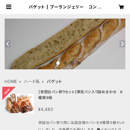
バゲット | ブーランジェリー コンヴ
ィヴィアリテ
HOME
ハード系
バゲット
【世田谷パン祭りセット】限定パン入り詰め合わせ ６
種類９個
¥4,480
世田谷パン祭り用に当店自慢のパンを６種類９個セット
にしました。 冷凍便でお届けします。 ●イチジクとクリ