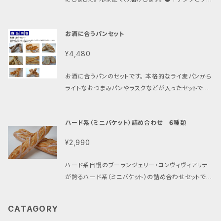
ームチーズのミニバゲット 20㎝ 1個（上左） フラン
ス産の小麦を使ったバゲットなので生地が美味しいで
お酒に合うパンセット
す。 中にはトルコ産セミドライ無花果とクリームチーズ
が入っています。 バゲットを焼くなら世界最高峰のフラ
¥4,480
ンス製オーブンを使って焼きました。 ●イチジクとクル
ミのライ麦パン 11cm １個（上中） ドイツ産自家製
お酒に合うパンのセットです。 本格的なライ麦パンから
天然酵母で作る『クルミとイチジクのライ麦パン』は、日
ライトなおつまみパンやラスクなどが入ったセットです。
を追う毎に生地が熟成し上手さが増します。食べごろ
お酒との相性がいいパンを集めました。 冷凍便でお届
は焼き上がりから2～3日後程度。 自家製ライ麦の天然
けします。 ●ノアレザン（1本） フランス産小麦60％・
酵母は、噛めば噛むほど味わい深い美味しいパンです。
ハード系（ミニバケット）詰め合わせ ６種類
ライ麦40％の生地に天然酵母ルヴァン種を合わせた
無花果（イチジク）とクルミがごろっと入っていて食べ
「ノアレザン」。 クルミ・レーズン・カレンツ（小粒のレ
ごたえも十分です。 焼き立ては香ばしく焼けたライ麦パ
¥2,990
ーズン）がたっぷり入っているため、“具を味わう”パンと
ンの香りが楽しめます。 ●紅玉リンゴのリンゴパン 2
して女性に人気です。 クルミとレーズンは相性がよ
2cm 1個（上右） ＜世田谷パン祭り限定パン＞ 反斤
ハード系自慢のブーランジェリー・コンヴィヴィアリテ
く、フランスではどこにでも置いてある定番のパンなん
サイズのミニ食パン型で見た目も可愛いです。 季節の
が誇るハード系（ミニバケット）の詰め合わせセットで
ですよ。 ワインのお供に、クリームチーズを付けてど
紅玉林檎を甘くコンポートにし、生クリーム入りのフワ
す。 バゲットは全てフランス産の小麦を使ってフランス
うぞ。焼き上がりから2～3日後が食べごろです。 ●無
フワの生地で巻き込みました。 パンの上にかけた甘い
の伝統製法で作りました。 バゲットを焼くなら世界最高
花果とクルミのライ麦パン（1個） 天然酵母サワー種
CATAGORY
アイシングと酸味のきいた林檎のコントラストで美味さ
峰のフランス製オーブンを使って焼上げています。 冷凍
をたっぷり使った「無花果とクルミのライ麦パン」です。